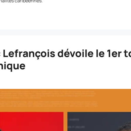
nalités caribéennes.
 Lefrançois dévoile le 1er 
nique