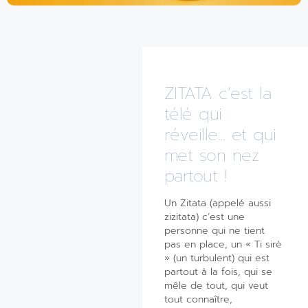
ZITATA c’est la
télé qui
réveille... et qui
met son nez
partout !
Un Zitata (appelé aussi
zizitata) c’est une
personne qui ne tient
pas en place, un « Ti sirè
» (un turbulent) qui est
partout à la fois, qui se
mêle de tout, qui veut
tout connaître,