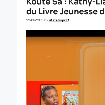
Kouté Sa : Kathy-Lia
du Livre Jeunesse 
29/06/2025
by
zitatatvgi793