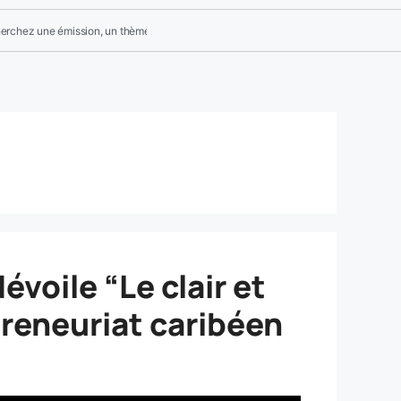
voile “Le clair et
preneuriat caribéen