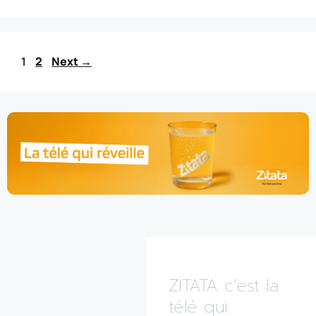
1
2
Next
→
ZITATA c’est la
télé qui