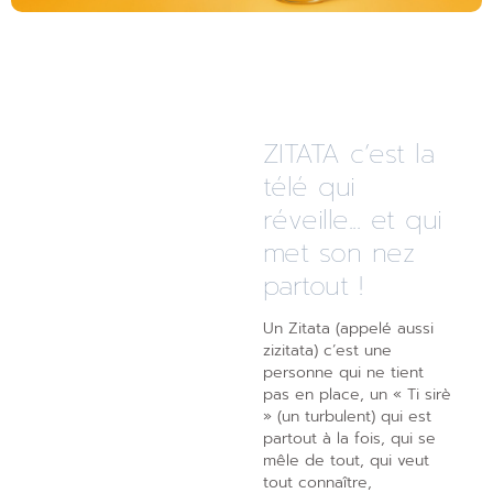
ZITATA c’est la
télé qui
réveille... et qui
met son nez
partout !
Un Zitata (appelé aussi
zizitata) c’est une
personne qui ne tient
pas en place, un « Ti sirè
» (un turbulent) qui est
partout à la fois, qui se
mêle de tout, qui veut
tout connaître,