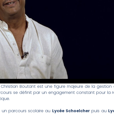
Christian Boutant est une figure majeure de la gestion 
rcours se définit par un engagement constant pour la r
ique.
 un parcours scolaire au
Lycée Schoelcher
puis au
Ly