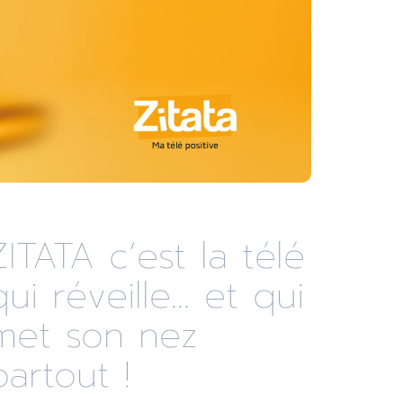
ZITATA c’est la télé
qui réveille... et qui
met son nez
partout !