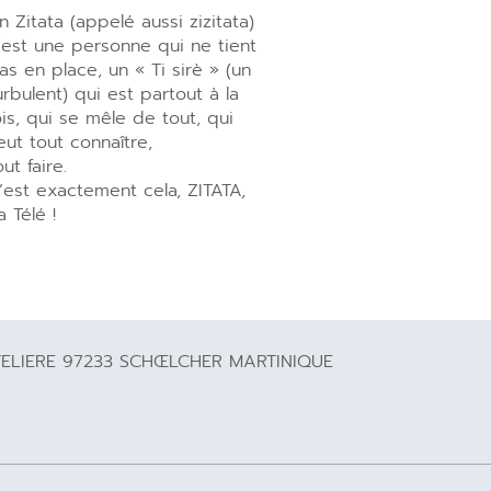
n Zitata (appelé aussi zizitata)
’est une personne qui ne tient
as en place, un « Ti sirè » (un
urbulent) qui est partout à la
ois, qui se mêle de tout, qui
eut tout connaître,
out faire.
’est exactement cela, ZITATA,
a Télé !
TELIERE 97233 SCHŒLCHER MARTINIQUE