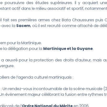
e poursuivre des études supérieures. Il y acquiert un
restant actif dans le milieu associatif et sportif, notammen
 il fait ses premières armes chez Bata Chaussures puis
 avec la
Sacem
, où il est recruté comme attaché de dél
m pour la Martinique.
 de la délégation pour la
Martinique et la Guyane
.
 a œuvré pour la protection des droits d’auteur, mais aus
nvergure.
iliers de l’agenda culturel martiniquais :
: Un rendez-vous incontournable de la scène musicale (23
 Un événement majeur célébrant la fusion entre rythmes trad
décoré de l’
Ordre National du Mérite
en 2006.