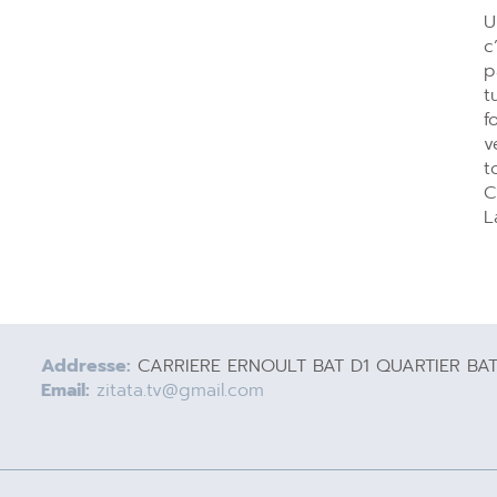
U
c
p
t
f
v
t
C
L
Addresse:
CARRIERE ERNOULT BAT D1 QUARTIER BA
Email:
zitata.tv@gmail.com