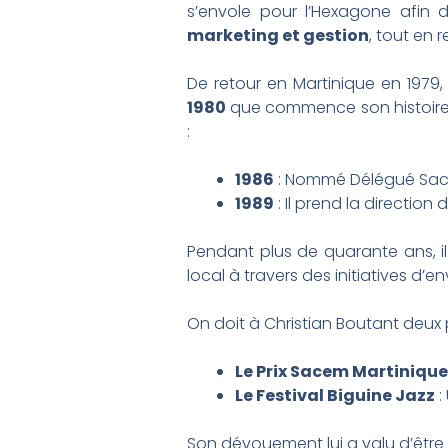
s’envole pour l’Hexagone afin d
marketing et gestion
, tout en 
De retour en Martinique en 1979,
1980
que commence son histoire
:
1986
: Nommé Délégué Sace
1989
: Il prend la direction
Pendant plus de quarante ans, il
local à travers des initiatives d’e
On doit à Christian Boutant deux p
Le Prix Sacem Martinique
Le Festival Biguine Jazz
:
Son dévouement lui a valu d’être 