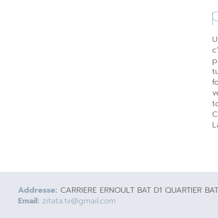
U
c
p
t
f
v
t
C
L
Addresse:
CARRIERE ERNOULT BAT D1 QUARTIER BA
Email:
zitata.tv@gmail.com