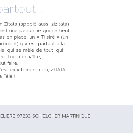
partout !
n Zitata (appelé aussi zizitata)
’est une personne qui ne tient
as en place, un « Ti sirè » (un
urbulent) qui est partout à la
ois, qui se mêle de tout, qui
eut tout connaître,
out faire.
’est exactement cela, ZITATA,
a Télé !
TELIERE 97233 SCHŒLCHER MARTINIQUE