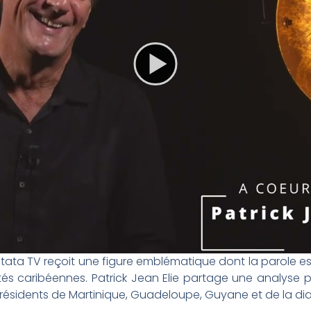
itata TV reçoit une figure emblématique dont la parole e
és caribéennes. Patrick Jean Elie partage une analyse 
 résidents de Martinique, Guadeloupe, Guyane et de la di