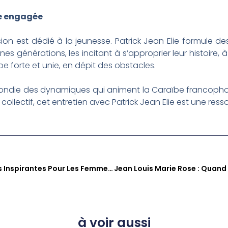
se engagée
ssion est dédié à la jeunesse. Patrick Jean Elie formul
nes générations, les incitant à s’approprier leur histoire, à
e forte et unie, en dépit des obstacles.
ndie des dynamiques qui animent la Caraïbe francophone
r collectif, cet entretien avec Patrick Jean Elie est une re
FANM E129 : Des Trajectoires Inspirantes Pour Les Femmes De La Caraïbe
à voir aussi