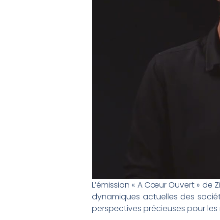
L’émission « A Cœur Ouvert » de Z
dynamiques actuelles des sociét
perspectives précieuses pour les