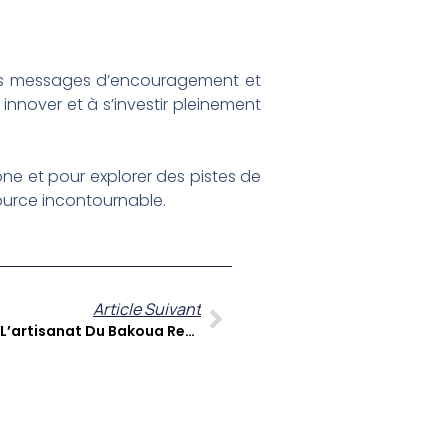
e des messages d’encouragement et
 innover et à s’investir pleinement
 et pour explorer des pistes de
ssource incontournable.
Article Suivant
Jean Louis Marie Rose : Quand L’artisanat Du Bakoua Rencontre La Création Hors Normes