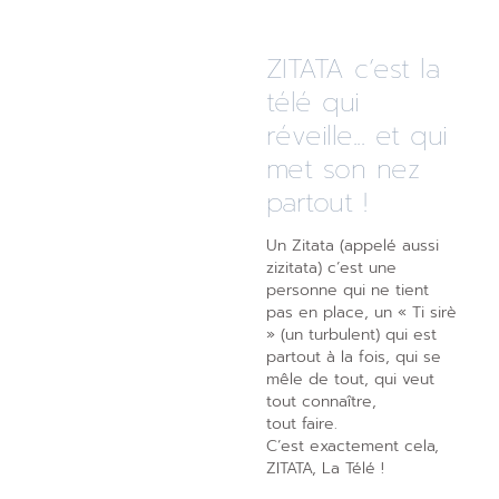
ZITATA c’est la
télé qui
réveille... et qui
met son nez
partout !
Un Zitata (appelé aussi
zizitata) c’est une
personne qui ne tient
pas en place, un « Ti sirè
» (un turbulent) qui est
partout à la fois, qui se
mêle de tout, qui veut
tout connaître,
tout faire.
C’est exactement cela,
ZITATA, La Télé !