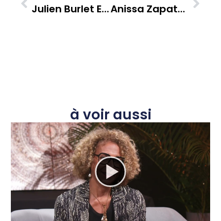
Julien Burlet Et Fontèn Island’s : Un Village Bien-Être Pour La Martinique, Lauréat De La Bourse Paille 2022
Anissa Zapata Et Lola Cloquell : Un Manifeste Artistique Pour La Protection De Nos Îles
à voir aussi