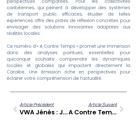
perspectives comparées. Pour les collectivités
caribéennes, qui peinent à développer des systèmes
de transport public efficaces, étudier de telles
expériences offre des pistes de réflexion concrètes pour
envisager des solutions innovantes adaptées aux
réalités locales.
Ce numéro d’« A Contre Temps » promet une immersion
dans des analyses pointues, essentielles pour
quiconque souhaite comprendre les dynamiques
locales et globales qui impactent directement la
Caraïbe. Une émission riche en perspectives pour
éclairer votre compréhension de l’actualité.
Article Précédent
Article Suivant
VWA Jénès : Jeunes Mères, Un Regard Critique Sur L’accompagnement Et L’évolution Des Mentalités En Martinique
A Contre Temps – Gérard Dorwling Carter Et Ses Chroniqueurs : Une Autre Analyse De L’actualité