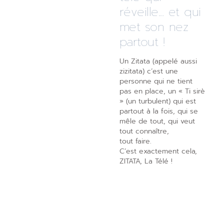
réveille... et qui
met son nez
partout !
Un Zitata (appelé aussi
zizitata) c’est une
personne qui ne tient
pas en place, un « Ti sirè
» (un turbulent) qui est
partout à la fois, qui se
mêle de tout, qui veut
tout connaître,
tout faire.
C’est exactement cela,
ZITATA, La Télé !