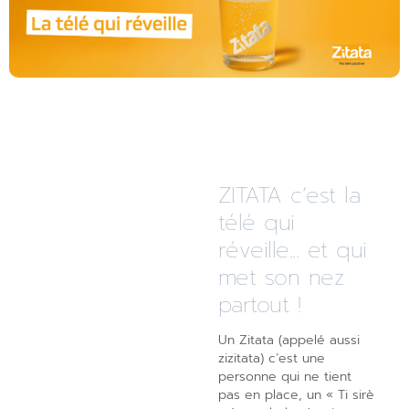
ZITATA c’est la
télé qui
réveille... et qui
met son nez
partout !
Un Zitata (appelé aussi
zizitata) c’est une
personne qui ne tient
pas en place, un « Ti sirè