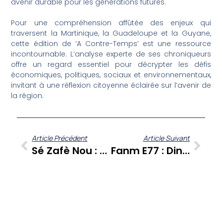
avenir durable pour les générations futures.
Pour une compréhension affûtée des enjeux qui
traversent la Martinique, la Guadeloupe et la Guyane,
cette édition de ‘A Contre-Temps’ est une ressource
incontournable. L’analyse experte de ses chroniqueurs
offre un regard essentiel pour décrypter les défis
économiques, politiques, sociaux et environnementaux,
invitant à une réflexion citoyenne éclairée sur l’avenir de
la région.
Article Précédent
Article Suivant
Sé Zafè Nou : Roger Volny Anne Retrace Son Parcours De Vie, Un Miroir Des Antilles Contemporaines
Fanm E77 : Dinah Rioual Rosier Et Arlette Pacquit, Deux Parcours Féminins D’exception Pour La Martinique