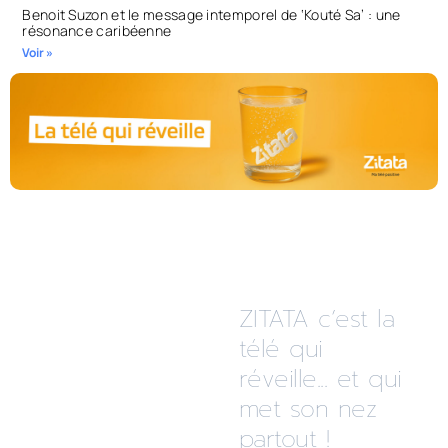
Benoit Suzon et le message intemporel de ‘Kouté Sa’ : une
résonance caribéenne
Voir »
ZITATA c’est la
télé qui
réveille... et qui
met son nez
partout !