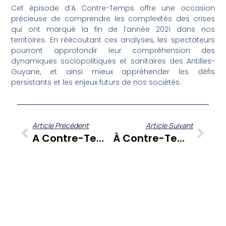
Cet épisode d’A Contre-Temps offre une occasion
précieuse de comprendre les complexités des crises
qui ont marqué la fin de l’année 2021 dans nos
territoires. En réécoutant ces analyses, les spectateurs
pourront approfondir leur compréhension des
dynamiques sociopolitiques et sanitaires des Antilles-
Guyane, et ainsi mieux appréhender les défis
persistants et les enjeux futurs de nos sociétés.
Article Précédent
Article Suivant
A Contre-Temps Du 5 Novembre 2021 : Décryptage Des Tensions Sociales, Économiques Et Politiques Aux Antilles-Guyane
À Contre-Temps Du 4 Décembre 2021 : Gérard Dorwling-Carter Et Ses Chroniqueurs Face À L’actualité