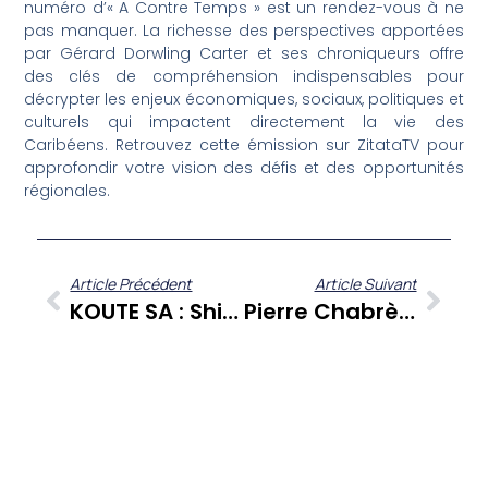
numéro d’« A Contre Temps » est un rendez-vous à ne
pas manquer. La richesse des perspectives apportées
par Gérard Dorwling Carter et ses chroniqueurs offre
des clés de compréhension indispensables pour
décrypter les enjeux économiques, sociaux, politiques et
culturels qui impactent directement la vie des
Caribéens. Retrouvez cette émission sur ZitataTV pour
approfondir votre vision des défis et des opportunités
régionales.
Article Précédent
Article Suivant
KOUTE SA : Shirley Billot De Kadalys Et La Bana Canne, Une Innovation Martiniquaise Des Rhums Clément
Pierre Chabrèle : L’artiste Martiniquais Entre Ancrage Et Exploration Musicale