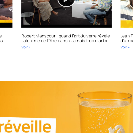
e
Robert Manscour : quand l’art du verre révèle
Jean T
ns
l’alchimie de l’être dans « Jamais trop d’art »
d’un p
Voir »
Voir »