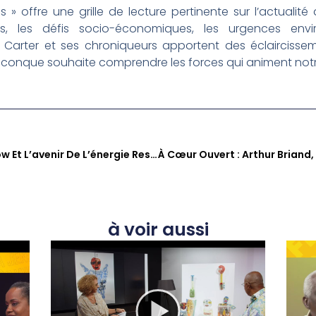
 offre une grille de lecture pertinente sur l’actualité
les, les défis socio-économiques, les urgences envi
ing Carter et ses chroniqueurs apportent des éclaircis
uiconque souhaite comprendre les forces qui animent notr
Kouté Sa : Le Projet Bungalow Et L’avenir De L’énergie Responsable Dans L’hébergement Collectif Antillais
à voir aussi