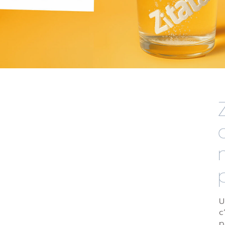
U
c
p