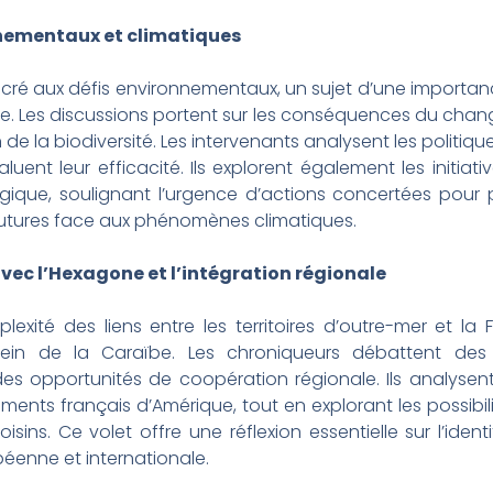
nementaux et climatiques
acré aux défis environnementaux, un sujet d’une importan
ne. Les discussions portent sur les conséquences du chan
n de la biodiversité. Les intervenants analysent les polit
ent leur efficacité. Ils explorent également les initiati
gique, soulignant l’urgence d’actions concertées pour p
 futures face aux phénomènes climatiques.
avec l’Hexagone et l’intégration régionale
plexité des liens entre les territoires d’outre-mer et la
in de la Caraïbe. Les chroniqueurs débattent des év
es opportunités de coopération régionale. Ils analysen
ments français d’Amérique, tout en explorant les possibil
isins. Ce volet offre une réflexion essentielle sur l’ident
béenne et internationale.