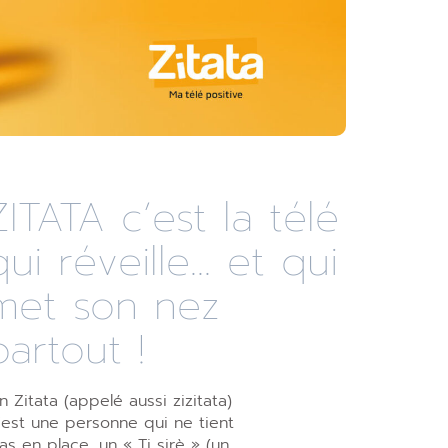
ZITATA c’est la télé
qui réveille... et qui
met son nez
partout !
n Zitata (appelé aussi zizitata)
’est une personne qui ne tient
as en place, un « Ti sirè » (un