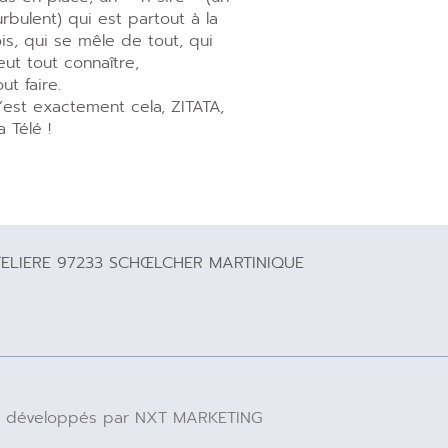
urbulent) qui est partout à la
ois, qui se mêle de tout, qui
eut tout connaître,
out faire.
’est exactement cela, ZITATA,
a Télé !
TELIERE 97233 SCHŒLCHER MARTINIQUE
 IA développés par NXT MARKETING