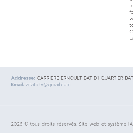
t
f
v
t
C
L
Addresse:
CARRIERE ERNOULT BAT D1 QUARTIER BA
Email:
zitata.tv@gmail.com
2026 © tous droits réservés. Site web et système