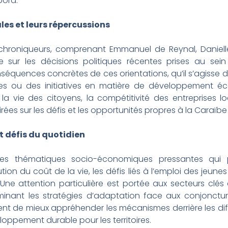
pora.
les et leurs répercussions
 chroniqueurs, comprenant Emmanuel de Reynal, Danielle
ur les décisions politiques récentes prises au sein de
séquences concrètes de ces orientations, qu’il s’agisse 
les ou des initiatives en matière de développement é
a vie des citoyens, la compétitivité des entreprises lo
ées sur les défis et les opportunités propres à la Caraïb
 défis du quotidien
les thématiques socio-économiques pressantes qui p
ion du coût de la vie, les défis liés à l’emploi des jeunes
ne attention particulière est portée aux secteurs clés 
aminant les stratégies d’adaptation face aux conjonctu
nt de mieux appréhender les mécanismes derrière les diffi
eloppement durable pour les territoires.