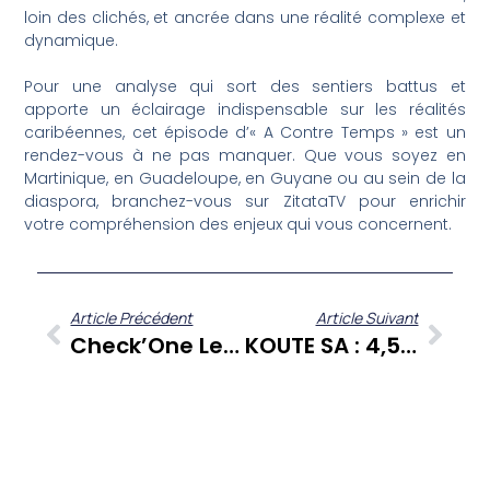
loin des clichés, et ancrée dans une réalité complexe et
dynamique.
Pour une analyse qui sort des sentiers battus et
apporte un éclairage indispensable sur les réalités
caribéennes, cet épisode d’« A Contre Temps » est un
rendez-vous à ne pas manquer. Que vous soyez en
Martinique, en Guadeloupe, en Guyane ou au sein de la
diaspora, branchez-vous sur ZitataTV pour enrichir
votre compréhension des enjeux qui vous concernent.
Article Précédent
Article Suivant
Check’One Le Mag : L’euro Numérique, L’entrepreneuriat Créole Et Le Marketing D’influence En Martinique À L’honneur
KOUTE SA : 4,5 M€ D’Action Logement Pour 12 Projets Martiniquais Et L’innovation Avec Emerwall