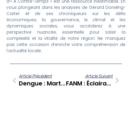
d’« A Contre-Temps » est une ressource inestimable. En
vous plongeant dans les analyses de Gérard Dorwling-
Carter et de ses chroniqueurs sur les défis
économiques, la gouvernance, le climat et les
dynamiques sociales, vous accéderez à une
perspective nuancée, essentielle pour saisir la
complexité et la vitalité de notre région. Ne manquez
pas cette occasion d’enrichir votre compréhension de
l’actualité locale.
Article Précédent
Article Suivant
Dengue : Martinique Et Guadeloupe En Pré-Alerte Épidémique, L’ARS Décrypte La Situation
FANM : Éclairages Sur L’engagement Féminin En Martinique Avec Mélissa Jupiter Et Laura Chatenay Rivauday