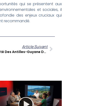
ortunités qui se présentent aux
environnementales et sociales, il
rofondie des enjeux cruciaux qui
ment recommandé.
Article Suivant
A Contre-Temps E62 : L’actualité Des Antilles-Guyane Décryptée Entre Autonomie, Défis Économiques Et Environnementaux