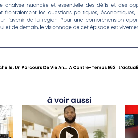
e analyse nuancée et essentielle des défis et des opp
nt frontalement les questions politiques, économiques, 
 sur l’avenir de la région. Pour une compréhension app
hui et de demain, le visionnage de cet épisode est vive
Sé Zafè Nou : Myriam Desfachelle, Un Parcours De Vie Ancré Dans La Caraïbe
à voir aussi