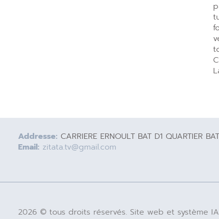
p
t
f
v
t
C
L
Addresse:
CARRIERE ERNOULT BAT D1 QUARTIER BA
Email:
zitata.tv@gmail.com
2026 © tous droits réservés. Site web et système