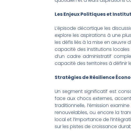
quotidien et à leurs aspirations co
Les Enjeux Politiques et Instit
L’épisode décortique les discuss
explore les aspirations à une plu
les défis liés à la mise en œuvre
capacité des institutions locale
d’un cadre administratif compl
capacité des territoires à définir
Stratégies de Résilience Écon
Un segment significatif est consa
face aux chocs externes, accent
traditionnelle, l’émission examin
renouvelables, ou encore la tran
local et l’importance de l’intégr
sur les pistes de croissance durabl