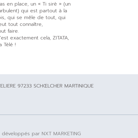
as en place, un « Ti sirè » (un
urbulent) qui est partout à la
ois, qui se mêle de tout, qui
eut tout connaître,
out faire.
’est exactement cela, ZITATA,
a Télé !
TELIERE 97233 SCHŒLCHER MARTINIQUE
 IA développés par NXT MARKETING