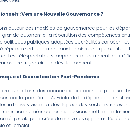
llectives.
utionnels : Vers une Nouvelle Gouvernance ?
ions autour des modèles de gouvernance pour les départ
s grande autonomie, la répartition des compétences entre
 de politiques publiques adaptées aux réalités caribéennes
s à répondre efficacement aux besoins de la population, 
exe. Les téléspectateurs apprendront comment ces réfl
 leur propre trajectoire de développement.
omique et Diversification Post-Pandémie
cré aux efforts des économies caribéennes pour se divers
ués par la pandémie. Au-delà de la dépendance historiqu
e les initiatives visant à développer des secteurs innovant
sformation numérique. Les discussions mettent en lumière
ation régionale pour créer de nouvelles opportunités éco
e et l’emploi.