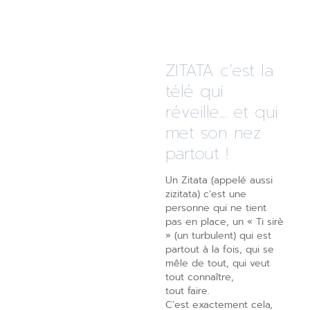
ZITATA c’est la
télé qui
réveille... et qui
met son nez
partout !
Un Zitata (appelé aussi
zizitata) c’est une
personne qui ne tient
pas en place, un « Ti sirè
» (un turbulent) qui est
partout à la fois, qui se
mêle de tout, qui veut
tout connaître,
tout faire.
C’est exactement cela,