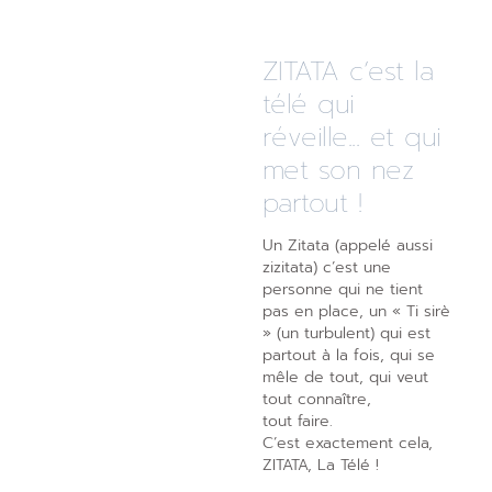
ZITATA c’est la
télé qui
réveille... et qui
met son nez
partout !
Un Zitata (appelé aussi
zizitata) c’est une
personne qui ne tient
pas en place, un « Ti sirè
» (un turbulent) qui est
partout à la fois, qui se
mêle de tout, qui veut
tout connaître,
tout faire.
C’est exactement cela,
ZITATA, La Télé !