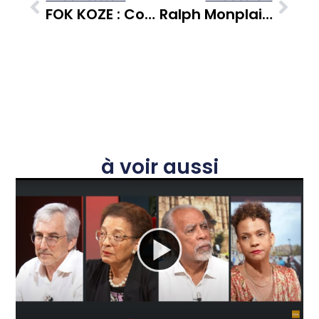
FOK KOZE : Conflits Locatifs – Quand Le Logement Devient Un Champ De Bataille Aux Antilles Et En Guyane
Ralph Monplaisir : Parcours Et Convictions D’un Acteur Martiniquais Engagé Dans « A Cœur Ouvert »
à voir aussi