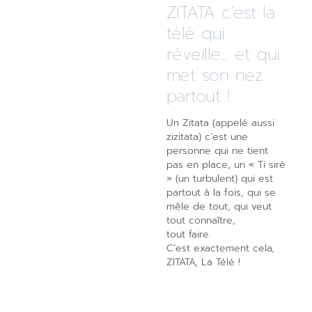
ZITATA c’est la
télé qui
réveille... et qui
met son nez
partout !
Un Zitata (appelé aussi
zizitata) c’est une
personne qui ne tient
pas en place, un « Ti sirè
» (un turbulent) qui est
partout à la fois, qui se
mêle de tout, qui veut
tout connaître,
tout faire.
C’est exactement cela,
ZITATA, La Télé !