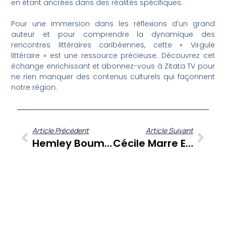
en étant ancrées dans des réalités spécifiques.
Pour une immersion dans les réflexions d’un grand
auteur et pour comprendre la dynamique des
rencontres littéraires caribéennes, cette « Virgule
littéraire » est une ressource précieuse. Découvrez cet
échange enrichissant et abonnez-vous à Zitata TV pour
ne rien manquer des contenus culturels qui façonnent
notre région.
Article Précédent
Article Suivant
Hemley Boum Et « Le Rêve Du Pêcheur » : Une Rencontre Littéraire Martiniquaise Au Festival En Pays Rêvé
Cécile Marre Et « Cœur De Cerf » : Une Rencontre Littéraire Au Cœur Du Festival En Pays Rêvé