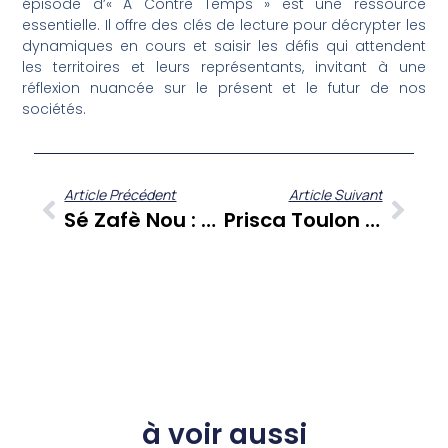
épisode d’« A Contre Temps » est une ressource
essentielle. Il offre des clés de lecture pour décrypter les
dynamiques en cours et saisir les défis qui attendent
les territoires et leurs représentants, invitant à une
réflexion nuancée sur le présent et le futur de nos
sociétés.
Article Précédent
Article Suivant
Sé Zafè Nou : Danielle René-Corail Propose Son Analyse De La Société Caribéenne Sur ZitataTV
Prisca Toulon Marie Claire : Une Personnalité Caribéenne Se Dévoile Sans Filtre Dans ‘À Cœur Ouvert’
à voir aussi