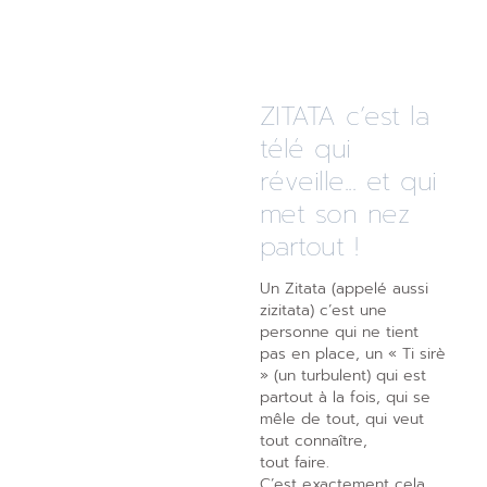
ZITATA c’est la
télé qui
réveille... et qui
met son nez
partout !
Un Zitata (appelé aussi
zizitata) c’est une
personne qui ne tient
pas en place, un « Ti sirè
» (un turbulent) qui est
partout à la fois, qui se
mêle de tout, qui veut
tout connaître,
tout faire.
C’est exactement cela,