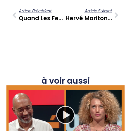
Article Précédent
Article Suivant
Quand Les Femmes Façonnent L’avenir Marin Des Antilles : Rencontre Avec Caroline Edouard Et Coralie Borelva
Hervé Mariton (FEDOM) Décrypte Les Enjeux Économiques Des Outre-Mer : Quelles Perspectives Pour Les Antilles-Guyane ?
à voir aussi