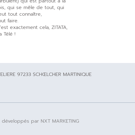
urbulent) qui est partout à la
ois, qui se mêle de tout, qui
eut tout connaître,
out faire.
’est exactement cela, ZITATA,
a Télé !
TELIERE 97233 SCHŒLCHER MARTINIQUE
 IA développés par NXT MARKETING