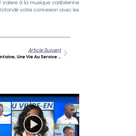
d Valere à la musique caribéenne
rofondir votre connexion avec les
Article Suivant
Sé Zafè Nou : Annick Ozier Lafontaine, Une Vie Au Service Des Antilles Et De La Guyane