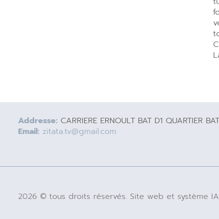
t
f
v
t
C
L
Addresse:
CARRIERE ERNOULT BAT D1 QUARTIER BA
Email:
zitata.tv@gmail.com
2026 © tous droits réservés. Site web et système