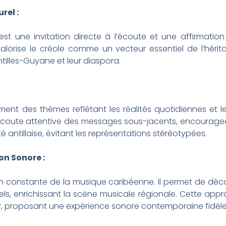
rel :
 est une invitation directe à l’écoute et une affirmation f
valorise le créole comme un vecteur essentiel de l’héri
tilles-Guyane et leur diaspora.
nt des thèmes reflétant les réalités quotidiennes et l
écoute attentive des messages sous-jacents, encourageant
té antillaise, évitant les représentations stéréotypées.
on Sonore :
ntion constante de la musique caribéenne. Il permet de déco
els, enrichissant la scène musicale régionale. Cette ap
er, proposant une expérience sonore contemporaine fidèle 