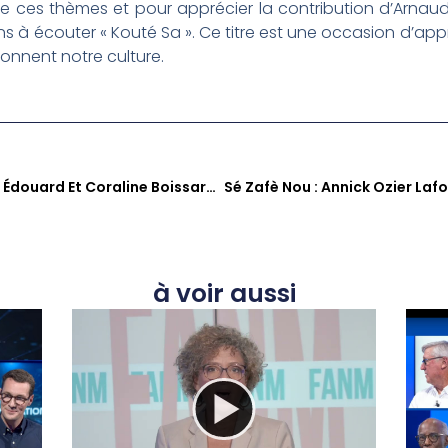
e ces thèmes et pour apprécier la contribution d’Arnau
s à écouter « Kouté Sa ». Ce titre est une occasion d’app
onnent notre culture.
« Fanm » : Charlésia Charles Édouard Et Coraline Boissard, Des Voix Pour L’émancipation Féminine En Martinique
à voir aussi