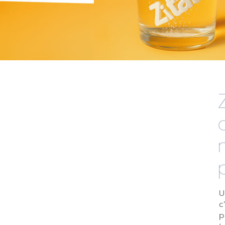
U
c
p