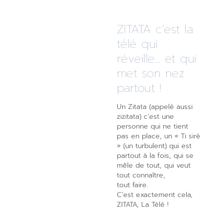
ZITATA c’est la
télé qui
réveille... et qui
met son nez
partout !
Un Zitata (appelé aussi
zizitata) c’est une
personne qui ne tient
pas en place, un « Ti sirè
» (un turbulent) qui est
partout à la fois, qui se
mêle de tout, qui veut
tout connaître,
tout faire.
C’est exactement cela,
ZITATA, La Télé !