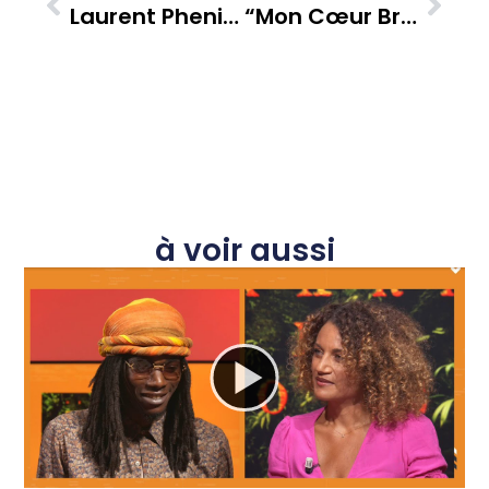
Laurent Phenis, Dit Bambou Man : L’écho Musical De La Forêt Martiniquaise À Travers Le Monde
“Mon Cœur Bruyant” : Viktor Lazlo Se Dévoile Dans Une Émission Intime Sur Zitata TV
à voir aussi