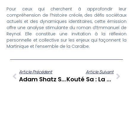
Pour ceux qui cherchent à approfondir leur
compréhension de l’histoire créole, des défis sociétaux
actuels et des dynamiques identitaires, cette émission
offre une analyse stimulante du roman d’Emmanuel de
Reynal. Elle constitue une invitation à la réflexion
personnelle et collective sur les enjeux qui façonnent la
Martinique et l’ensemble de la Caraïbe.
Article Précédent
Article Suivant
Adam Shatz Sur Frantz Fanon : Une Vie En Révolutions, Éclairages Essentiels Pour Son Centenaire Sur Zitata TV
Kouté Sa : La Silver Parade 2025 De Rivière-Salée Au Cœur De La Transmission Culturelle Avec Nathalie Coyan-Parfait