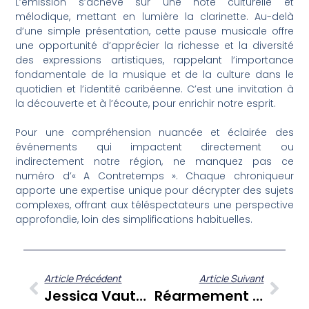
L’émission s’achève sur une note culturelle et
mélodique, mettant en lumière la clarinette. Au-delà
d’une simple présentation, cette pause musicale offre
une opportunité d’apprécier la richesse et la diversité
des expressions artistiques, rappelant l’importance
fondamentale de la musique et de la culture dans le
quotidien et l’identité caribéenne. C’est une invitation à
la découverte et à l’écoute, pour enrichir notre esprit.
Pour une compréhension nuancée et éclairée des
événements qui impactent directement ou
indirectement notre région, ne manquez pas ce
numéro d’« A Contretemps ». Chaque chroniqueur
apporte une expertise unique pour décrypter des sujets
complexes, offrant aux téléspectateurs une perspective
approfondie, loin des simplifications habituelles.
Article Précédent
Article Suivant
Jessica Vautor : L’artiste Enracinée Et Voyageuse Partage Son Cœur Ouvert Entre Martinique Et Amérique
Réarmement En Caraïbe, Économie Locale Et L’impact De L’IA : A Contretemps Décrypte Les Enjeux Actuels