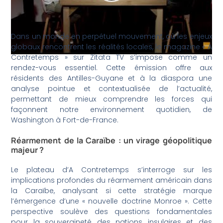
Dans un monde en perpétuel mouvement, où les enjeux
globaux rencontrent les réalités locales, le magazine « A
Contretemps » sur Zitata TV s’impose comme un
rendez-vous essentiel. Cette émission offre aux
résidents des Antilles-Guyane et à la diaspora une
analyse pointue et contextualisée de l’actualité,
permettant de mieux comprendre les forces qui
façonnent notre environnement quotidien, de
Washington à Fort-de-France.
Réarmement de la Caraïbe : un virage géopolitique
majeur ?
Le plateau d’A Contretemps s’interroge sur les
implications profondes du réarmement américain dans
la Caraïbe, analysant si cette stratégie marque
l’émergence d’une « nouvelle doctrine Monroe ». Cette
perspective soulève des questions fondamentales
pour la souveraineté des nations insulaires et des