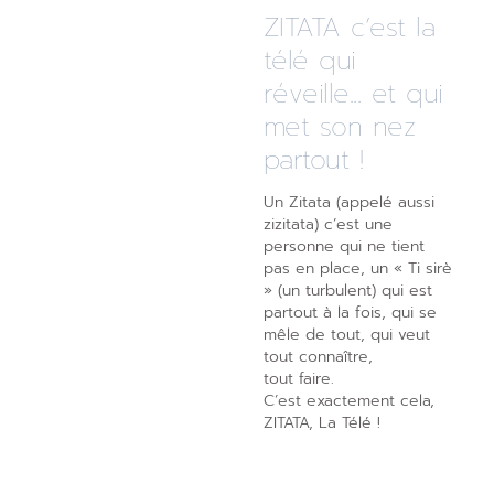
ZITATA c’est la
télé qui
réveille... et qui
met son nez
partout !
Un Zitata (appelé aussi
zizitata) c’est une
personne qui ne tient
pas en place, un « Ti sirè
» (un turbulent) qui est
partout à la fois, qui se
mêle de tout, qui veut
tout connaître,
tout faire.
C’est exactement cela,
ZITATA, La Télé !