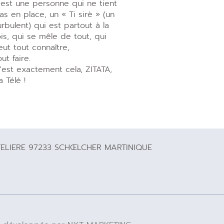
’est une personne qui ne tient
as en place, un « Ti sirè » (un
urbulent) qui est partout à la
ois, qui se mêle de tout, qui
eut tout connaître,
out faire.
’est exactement cela, ZITATA,
a Télé !
TELIERE 97233 SCHŒLCHER MARTINIQUE