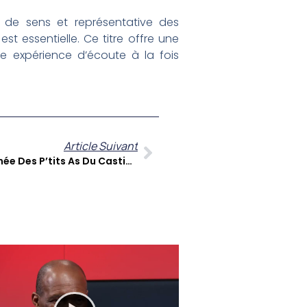
 de sens et représentative des
t essentielle. Ce titre offre une
ne expérience d’écoute à la fois
Article Suivant
Pauline Coste Détaille La Tournée Des P’tits As Du Casting : Opportunités Et Défis Pour La Jeunesse Caribéenne