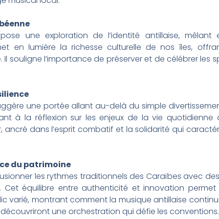
e musical local.
ribéenne
pose une exploration de l’identité antillaise, mêlant 
 en lumière la richesse culturelle de nos îles, offr
 Il souligne l’importance de préserver et de célébrer les s
silience
”, suggère une portée allant au-delà du simple divertissem
ant à la réflexion sur les enjeux de la vie quotidienne au
r, ancré dans l’esprit combatif et la solidarité qui cara
ice du patrimoine
sionner les rythmes traditionnels des Caraïbes avec d
e. Cet équilibre entre authenticité et innovation perme
blic varié, montrant comment la musique antillaise continu
s découvriront une orchestration qui défie les conventions.