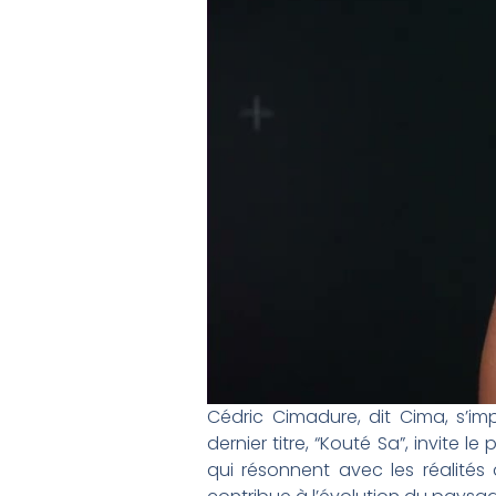
Cédric Cimadure, dit Cima, s’i
dernier titre, “Kouté Sa”, invite
qui résonnent avec les réalités 