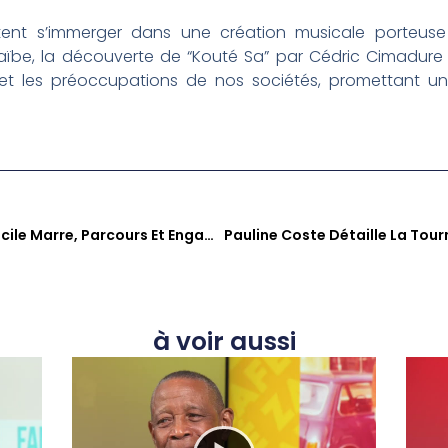
itent s’immerger dans une création musicale porteuse
be, la découverte de “Kouté Sa” par Cédric Cimadure es
que et les préoccupations de nos sociétés, promettant u
Fanm E80 : Axelle René Et Cécile Marre, Parcours Et Engagement Féminins
à voir aussi