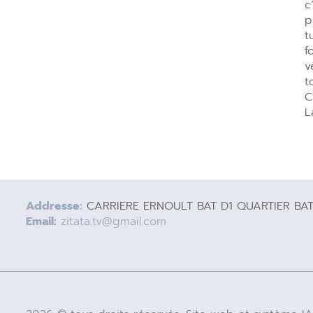
c
p
t
f
v
t
C
L
Addresse:
CARRIERE ERNOULT BAT D1 QUARTIER BA
Email:
zitata.tv@gmail.com