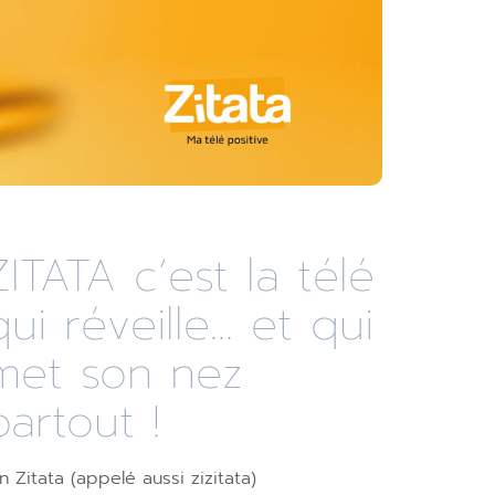
ZITATA c’est la télé
qui réveille... et qui
met son nez
partout !
n Zitata (appelé aussi zizitata)