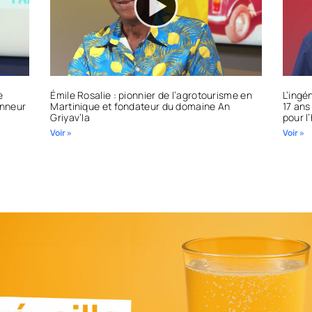
e
Émile Rosalie : pionnier de l’agrotourisme en
L’ingé
onneur
Martinique et fondateur du domaine An
17 ans
Griyav’la
pour l’
Voir »
Voir »