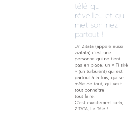
télé qui
réveille... et qui
met son nez
partout !
Un Zitata (appelé aussi
zizitata) c’est une
personne qui ne tient
pas en place, un « Ti sirè
» (un turbulent) qui est
partout à la fois, qui se
mêle de tout, qui veut
tout connaître,
tout faire.
C’est exactement cela,
ZITATA, La Télé !