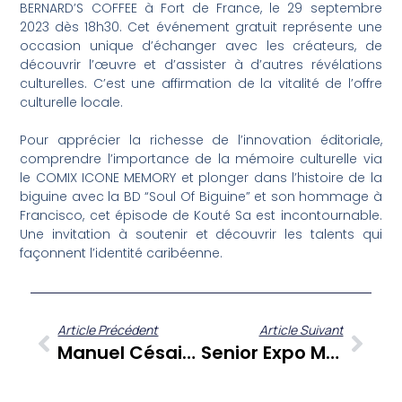
BERNARD’S COFFEE à Fort de France, le 29 septembre
2023 dès 18h30. Cet événement gratuit représente une
occasion unique d’échanger avec les créateurs, de
découvrir l’œuvre et d’assister à d’autres révélations
culturelles. C’est une affirmation de la vitalité de l’offre
culturelle locale.
Pour apprécier la richesse de l’innovation éditoriale,
comprendre l’importance de la mémoire culturelle via
le COMIX ICONE MEMORY et plonger dans l’histoire de la
biguine avec la BD “Soul Of Biguine” et son hommage à
Francisco, cet épisode de Kouté Sa est incontournable.
Une invitation à soutenir et découvrir les talents qui
façonnent l’identité caribéenne.
Article Précédent
Article Suivant
Manuel Césaire, Directeur De Tropiques Atrium, Dévoile La Saison 2023-2024 : Quels Horizons Culturels Pour La Martinique ?
Senior Expo Martinique : Fanny Pigeon Révèle Les Coulisses D’un Rendez-Vous Essentiel Pour Nos Aînés Sur Kouté Sa