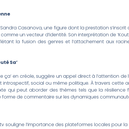
éenne
Sandra Casanova, une figure dont la prestation s’inscrit da
 comme un vecteur d’identité. Son interprétation de ‘Kouté 
flétant la fusion des genres et l’attachement aux racine
uté Sa’
oute ça’ en créole, suggère un appel direct à l’attention de l
t introspectif, social ou même politique. À travers cette œ
texte qui peut aborder des thèmes tels que la résilience
ne forme de commentaire sur les dynamiques communautair
ta.tv souligne l’importance des plateformes locales pour l