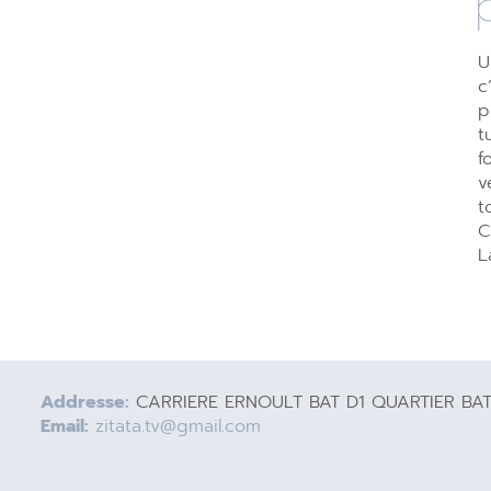
U
c
p
t
f
v
t
C
L
Addresse:
CARRIERE ERNOULT BAT D1 QUARTIER BA
Email:
zitata.tv@gmail.com