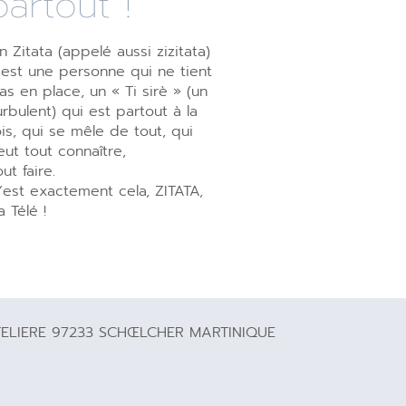
partout !
n Zitata (appelé aussi zizitata)
’est une personne qui ne tient
as en place, un « Ti sirè » (un
urbulent) qui est partout à la
ois, qui se mêle de tout, qui
eut tout connaître,
out faire.
’est exactement cela, ZITATA,
a Télé !
TELIERE 97233 SCHŒLCHER MARTINIQUE