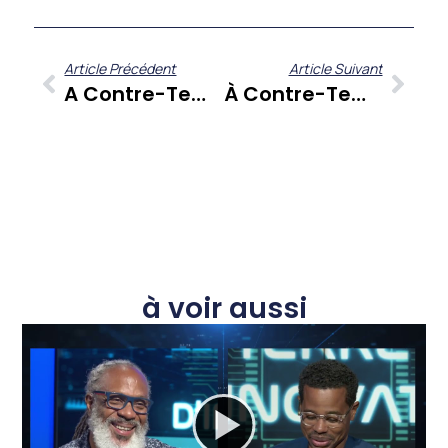
Article Précédent
Article Suivant
A Contre-Temps : L’actualité Caribéenne Du 30 Avril 2021 Décryptée Par Gérard Dorwling-Carter, Nadia Celcal Et Christian Boutant
À Contre-Temps Du 5 Mai 2021 : Une Lecture Incisive Des Défis De La Caraïbe Par Gérard Dorwling-Carter Et Ses Chroniqueurs
à voir aussi