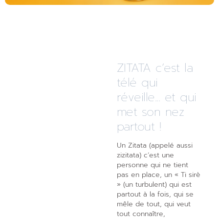
ZITATA c’est la
télé qui
réveille... et qui
met son nez
partout !
Un Zitata (appelé aussi
zizitata) c’est une
personne qui ne tient
pas en place, un « Ti sirè
» (un turbulent) qui est
partout à la fois, qui se
mêle de tout, qui veut
tout connaître,