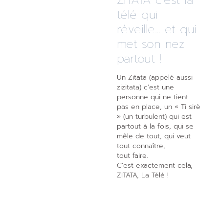
télé qui
réveille... et qui
met son nez
partout !
Un Zitata (appelé aussi
zizitata) c’est une
personne qui ne tient
pas en place, un « Ti sirè
» (un turbulent) qui est
partout à la fois, qui se
mêle de tout, qui veut
tout connaître,
tout faire.
C’est exactement cela,
ZITATA, La Télé !