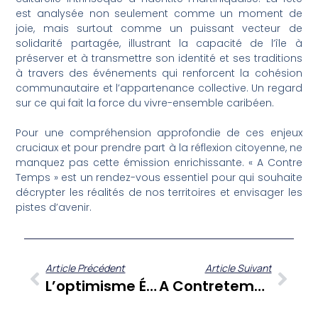
est analysée non seulement comme un moment de
joie, mais surtout comme un puissant vecteur de
solidarité partagée, illustrant la capacité de l’île à
préserver et à transmettre son identité et ses traditions
à travers des événements qui renforcent la cohésion
communautaire et l’appartenance collective. Un regard
sur ce qui fait la force du vivre-ensemble caribéen.
Pour une compréhension approfondie de ces enjeux
cruciaux et pour prendre part à la réflexion citoyenne, ne
manquez pas cette émission enrichissante. « A Contre
Temps » est un rendez-vous essentiel pour qui souhaite
décrypter les réalités de nos territoires et envisager les
pistes d’avenir.
Article Précédent
Article Suivant
L’optimisme Économique De Francette Florimond Sur Zitata TV : Demeurer Confiant En Caraïbe
A Contretemps : Quand La Martinique Analyse Ses Défis, Des Services Publics À La Criminalité Organisée