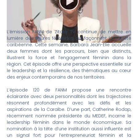
L’émission FANM de Zitata TV continue de mettre en
lumière des figures féminines qui façonnent la société
caribéenne. Cette semaine, Barbara Jean-Elie accueille
deux femmes dont les parcours, bien que distincts,
illustrent la force et l’engagement féminin dans la
région. Cet épisode offre une perspective essentielle sur
le leadership et la résilience, des thématiques au cœur
des enjeux contemporains de nos territoires.
L’épisode 120 de FANM propose une rencontre
éclairante avec deux personnalités dont les trajectoires
résonnent profondément avec les défis et les
aspirations de la Caraïbe. D’une part, Catherine Rodap,
récemment nommée présidente du MEDEF, incarne le
leadership féminin dans le monde économique. Sa
nomination à la tête d’une institution aussi influente est
un signal fort pour l’entrepreneuriat féminin et la