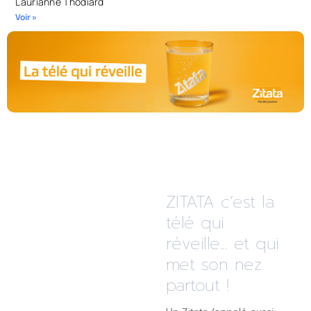
Laurianne Thodiard
Voir »
ZITATA c’est la
télé qui
réveille... et qui
met son nez
partout !