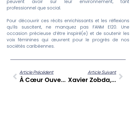
peuvent avoir sur leur environnement, tant
professionnel que social.
Pour découvrir ces récits enrichissants et les réflexions
qu’ils suscitent, ne manquez pas FANM E120. Une
occasion précieuse d’être inspiré(e) et de soutenir les
voix féminines qui œuvrent pour le progrès de nos
sociétés caribéennes.
Article Précédent
Article Suivant
À Cœur Ouvert : Richard Bunod, Poète Martiniquais, Dévoile Son Engagement Citoyen Et Sa Source D’inspiration
Xavier Zobda, Percussionniste, Explore L’âme Du Chouval Bwa Et Les Rythmes De La Martinique Sur Zitata TV