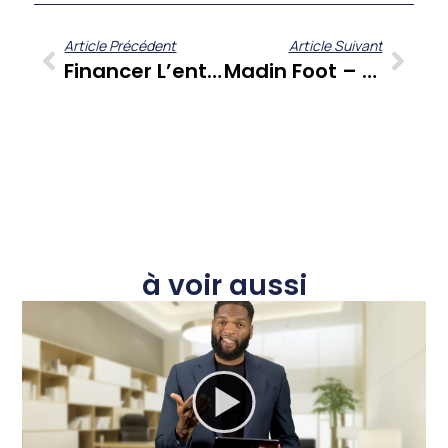
Article Précédent
Article Suivant
Financer L’entrepreneuriat En Martinique : Décryptage Des Défis Et Opportunités
Madin Foot – Épisode 38 : Le Choc Club Franciscain-Golden Lion Et L’émergence De Nouveaux Talents
à voir aussi