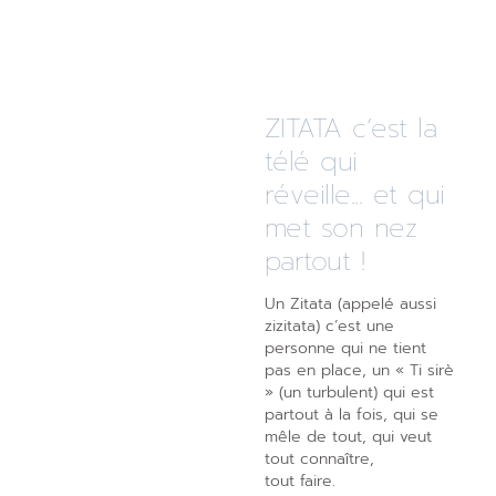
ZITATA c’est la
télé qui
réveille... et qui
met son nez
partout !
Un Zitata (appelé aussi
zizitata) c’est une
personne qui ne tient
pas en place, un « Ti sirè
» (un turbulent) qui est
partout à la fois, qui se
mêle de tout, qui veut
tout connaître,
tout faire.