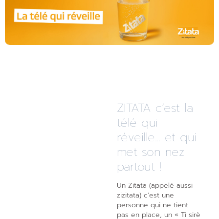
ZITATA c’est la
télé qui
réveille... et qui
met son nez
partout !
Un Zitata (appelé aussi
zizitata) c’est une
personne qui ne tient
pas en place, un « Ti sirè