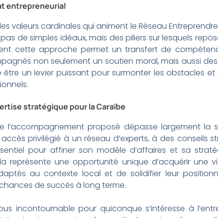
at entrepreneurial
es valeurs cardinales qui animent le Réseau Entreprendre : 
nt pas de simples idéaux, mais des piliers sur lesquels r
mment cette approche permet un transfert de compétence
agnés non seulement un soutien moral, mais aussi des o
 être un levier puissant pour surmonter les obstacles et 
ionnels.
rtise stratégique pour la Caraïbe
que l’accompagnement proposé dépasse largement la si
 accès privilégié à un réseau d’experts, à des conseils s
ssentiel pour affiner son modèle d’affaires et sa stra
la représente une opportunité unique d’acquérir une vis
daptés au contexte local et de solidifier leur positi
s chances de succès à long terme.
us incontournable pour quiconque s’intéresse à l’entre