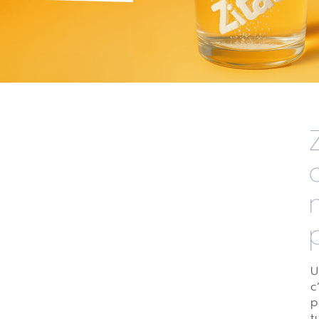
U
c
p
t