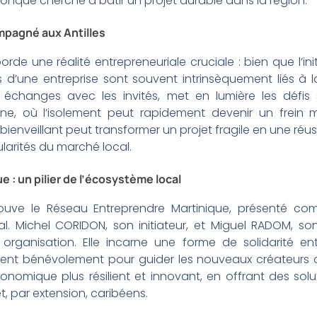
onque cherche à bâtir un projet durable dans la région.
mpagné aux Antilles
orde une réalité entrepreneuriale cruciale : bien que l’initi
ès d’une entreprise sont souvent intrinsèquement liés à
 échanges avec les invités, met en lumière les défis 
ane, où l’isolement peut rapidement devenir un frei
enveillant peut transformer un projet fragile en une réuss
ularités du marché local.
 : un pilier de l’écosystème local
ouve le Réseau Entreprendre Martinique, présenté 
Michel CORIDON, son initiateur, et Miguel RADOM, son 
organisation. Elle incarne une forme de solidarité ent
ent bénévolement pour guider les nouveaux créateurs o
économique plus résilient et innovant, en offrant des so
t, par extension, caribéens.