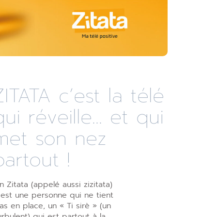
ZITATA c’est la télé
qui réveille... et qui
met son nez
partout !
n Zitata (appelé aussi zizitata)
’est une personne qui ne tient
as en place, un « Ti sirè » (un
urbulent) qui est partout à la