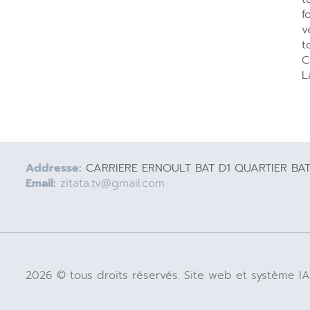
f
v
t
C
L
Addresse:
CARRIERE ERNOULT BAT D1 QUARTIER BA
Email:
zitata.tv@gmail.com
2026 © tous droits réservés. Site web et système