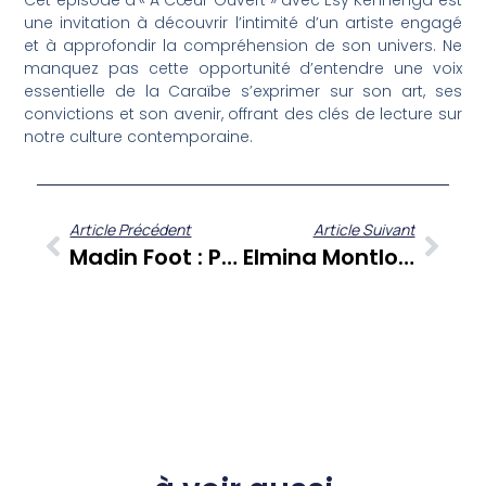
Cet épisode d’« A Cœur Ouvert » avec Esy Kennenga est
une invitation à découvrir l’intimité d’un artiste engagé
et à approfondir la compréhension de son univers. Ne
manquez pas cette opportunité d’entendre une voix
essentielle de la Caraïbe s’exprimer sur son art, ses
convictions et son avenir, offrant des clés de lecture sur
notre culture contemporaine.
Article Précédent
Article Suivant
Madin Foot : Plongée Au Cœur Du Football Martiniquais Dans L’Épisode 30
Elmina Montlouis Calixte Et Biznes Island Girls : Le Développement Économique Insulaire Au Féminin