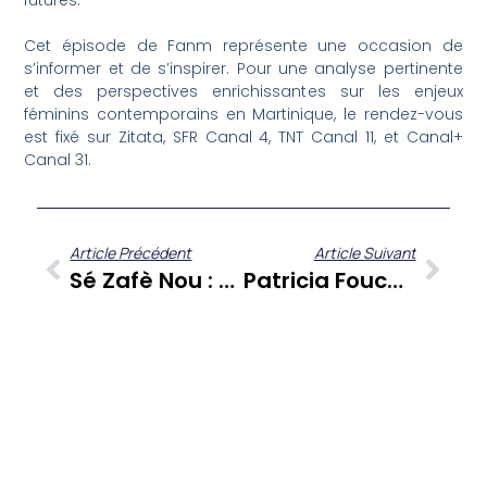
futures.
Cet épisode de Fanm représente une occasion de
s’informer et de s’inspirer. Pour une analyse pertinente
et des perspectives enrichissantes sur les enjeux
féminins contemporains en Martinique, le rendez-vous
est fixé sur Zitata, SFR Canal 4, TNT Canal 11, et Canal+
Canal 31.
Article Précédent
Article Suivant
Sé Zafè Nou : Sully Cally, La Suite D’un Parcours De Vie Essentiel Pour Les Antilles-Guyane
Patricia Fouche : « Kouté Sa », Une Invitation À La Réflexion Sur L’identité Antillaise