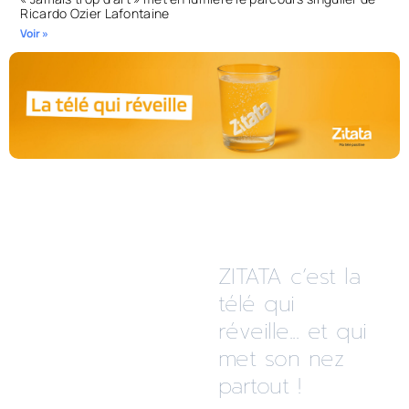
Ricardo Ozier Lafontaine
Voir »
ZITATA c’est la
télé qui
réveille... et qui
met son nez
partout !