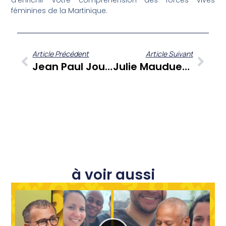
d’enrichir votre compréhension des forces vives
féminines de la Martinique.
Article Précédent
Article Suivant
Jean Paul Jouanelle Présente ‘Kouté Sa’, Un Regard Profond Sur La Culture Et La Société Caribéennes
Julie Mauduech Et Zitata.mq Révèlent « Kouté Sa » : Un Appel À L’écoute Des Voix Antillaises Actuelles
à voir aussi