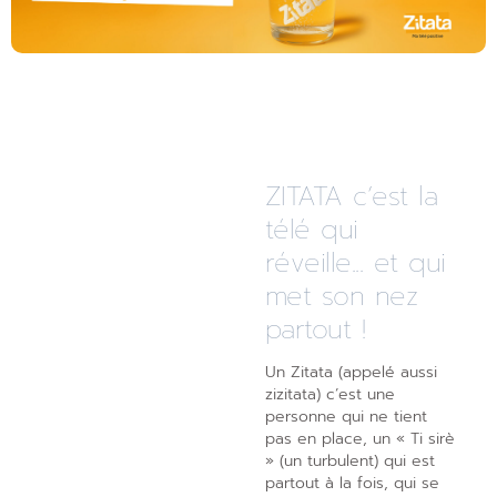
ZITATA c’est la
télé qui
réveille... et qui
met son nez
partout !
Un Zitata (appelé aussi
zizitata) c’est une
personne qui ne tient
pas en place, un « Ti sirè
» (un turbulent) qui est
partout à la fois, qui se