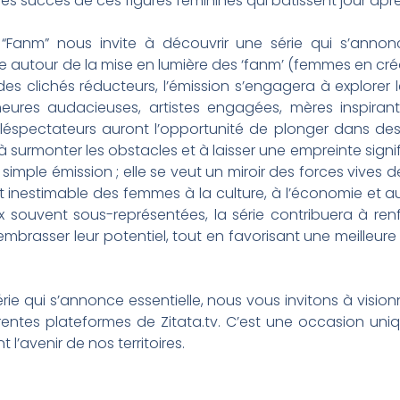
t les succès de ces figures féminines qui bâtissent jour apr
 “Fanm” nous invite à découvrir une série qui s’anno
e autour de la mise en lumière des ‘fanm’ (femmes en créol
n des clichés réducteurs, l’émission s’engagera à explorer l
neures audacieuses, artistes engagées, mères inspira
éléspectateurs auront l’opportunité de plonger dans des r
 surmonter les obstacles et à laisser une empreinte sign
simple émission ; elle se veut un miroir des forces vives
 inestimable des femmes à la culture, à l’économie et au 
x souvent sous-représentées, la série contribuera à renf
à embrasser leur potentiel, tout en favorisant une meill
rie qui s’annonce essentielle, nous vous invitons à vis
érentes plateformes de Zitata.tv. C’est une occasion uniq
l’avenir de nos territoires.