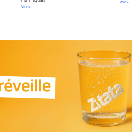
martiniquais
Voir »
Voir »