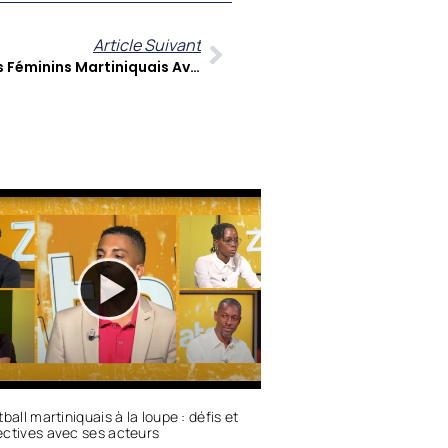
Article Suivant
Fanm E95 : L’écho Des Parcours Féminins Martiniquais Avec Barbara Lina Et Rosemonde Pierre Louis
tball martiniquais à la loupe : défis et
ctives avec ses acteurs