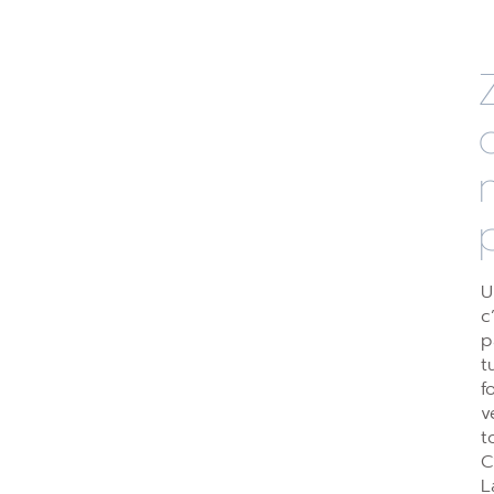
U
c
p
t
f
v
t
C
L