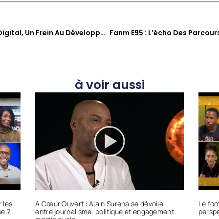
Check’One EP12 : Le Retard Digital, Un Frein Au Développement Économique De La Martinique ?
à voir aussi
 les
A Cœur Ouvert : Alain Surena se dévoile,
Le foo
se ?
entre journalisme, politique et engagement
perspe