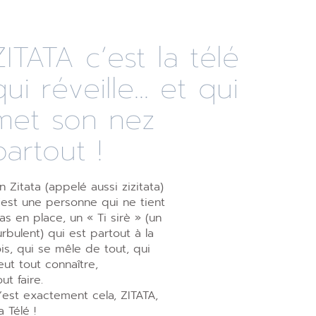
ZITATA c’est la télé
qui réveille... et qui
met son nez
partout !
n Zitata (appelé aussi zizitata)
’est une personne qui ne tient
as en place, un « Ti sirè » (un
urbulent) qui est partout à la
ois, qui se mêle de tout, qui
eut tout connaître,
out faire.
’est exactement cela, ZITATA,
a Télé !