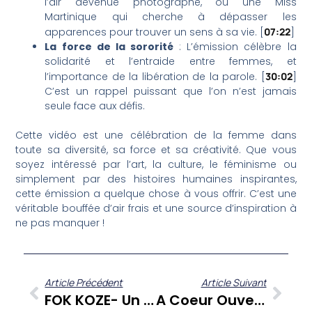
l’air devenue photographe, ou une Miss
Martinique qui cherche à dépasser les
apparences pour trouver un sens à sa vie. [
07:22
]
La force de la sororité
: L’émission célèbre la
solidarité et l’entraide entre femmes, et
l’importance de la libération de la parole. [
30:02
]
C’est un rappel puissant que l’on n’est jamais
seule face aux défis.
Cette vidéo est une célébration de la femme dans
toute sa diversité, sa force et sa créativité. Que vous
soyez intéressé par l’art, la culture, le féminisme ou
simplement par des histoires humaines inspirantes,
cette émission a quelque chose à vous offrir. C’est une
véritable bouffée d’air frais et une source d’inspiration à
ne pas manquer !
Article Précédent
Article Suivant
FOK KOZE- Un Mot De Trop, Un Message Insistant..C’est Du Harcèlement Ou Je Me Fais Des Idées?
A Coeur Ouvert – Avec Ralph Monplaisir