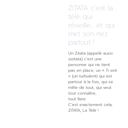
ZITATA c’est la
télé qui
réveille... et qui
met son nez
partout !
Un Zitata (appelé aussi
zizitata) c’est une
personne qui ne tient
pas en place, un « Ti sirè
» (un turbulent) qui est
partout à la fois, qui se
mêle de tout, qui veut
tout connaître,
tout faire.
C’est exactement cela,
ZITATA, La Télé !