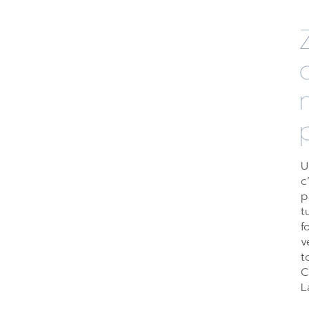
U
c
p
t
f
v
t
C
L