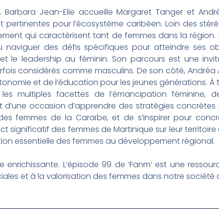
 Barbara Jean-Elie accueille Margaret Tanger et André
t pertinentes pour l’écosystème caribéen. Loin des sté
agement qui caractérisent tant de femmes dans la région.
aviguer des défis spécifiques pour atteindre ses obje
et le leadership au féminin. Son parcours est une invi
rfois considérés comme masculins. De son côté, Andréa
autonomie et de l’éducation pour les jeunes générations. À 
les multiples facettes de l’émancipation féminine, d
it d’une occasion d’apprendre des stratégies concrètes 
 des femmes de la Caraïbe, et de s’inspirer pour concr
t significatif des femmes de Martinique sur leur territoire
tion essentielle des femmes au développement régional.
enrichissante. L’épisode 99 de ‘Fanm’ est une ressourc
iales et à la valorisation des femmes dans notre société