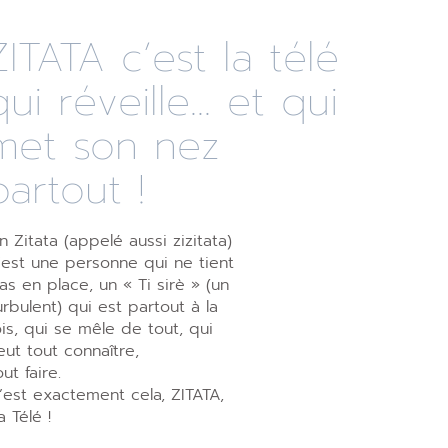
ZITATA c’est la télé
qui réveille... et qui
met son nez
partout !
n Zitata (appelé aussi zizitata)
’est une personne qui ne tient
as en place, un « Ti sirè » (un
urbulent) qui est partout à la
ois, qui se mêle de tout, qui
eut tout connaître,
out faire.
’est exactement cela, ZITATA,
a Télé !