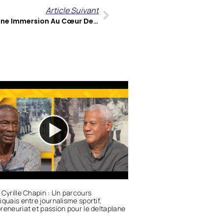
Article Suivant
Raymond Alerte : “Kouté Sa”, Une Immersion Au Cœur De L’identité Musicale Antillaise
 Cyrille Chapin : Un parcours
iquais entre journalisme sportif,
reneuriat et passion pour le deltaplane