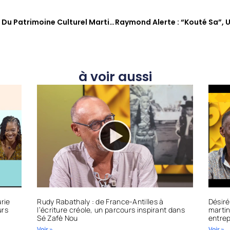
La Transmission Numérique Du Patrimoine Culturel Martiniquais : Une Discussion Essentielle Avec Sabine Andrivon-Milton Et Yannis Rosamond
à voir aussi
rie
Rudy Rabathaly : de France-Antilles à
Désiré
urs
l’écriture créole, un parcours inspirant dans
martin
Sé Zafè Nou
entrep
Voir »
Voir »