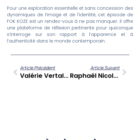
Pour une exploration essentielle et sans concession des
dynamiques de l’image et de l’identité, cet épisode de
FOK KOZE est un rendez-vous à ne pas manquer. Il offre
une plateforme de réflexion pertinente pour quiconque
s’interroge sur son rapport à l’apparence et à
l’authenticité dans le monde contemporain.
Article Précédent
Article Suivant
Valérie Vertale-Loriot : Parcours D’une Figure Du Syndicalisme Enseignant Et Militante PPM
Raphaël Nicole : La Fiction Au Service Du Vivre-Ensemble Et L’identité Béké En Martinique