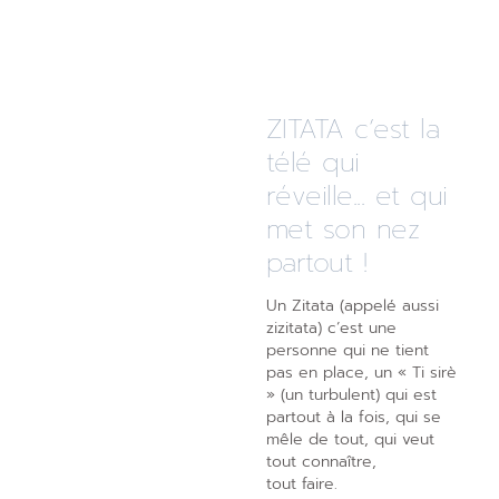
ZITATA c’est la
télé qui
réveille... et qui
met son nez
partout !
Un Zitata (appelé aussi
zizitata) c’est une
personne qui ne tient
pas en place, un « Ti sirè
» (un turbulent) qui est
partout à la fois, qui se
mêle de tout, qui veut
tout connaître,
tout faire.