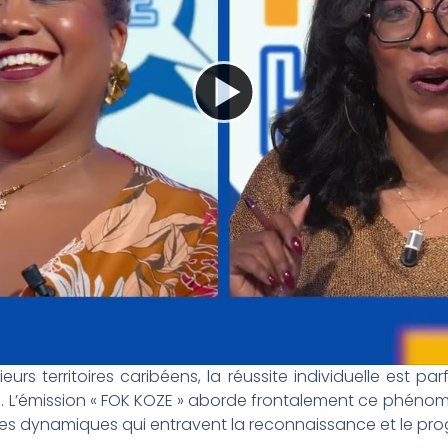
urs territoires caribéens, la réussite individuelle es
on. L’émission « FOK KOZE » aborde frontalement ce phéno
 les dynamiques qui entravent la reconnaissance et le progr