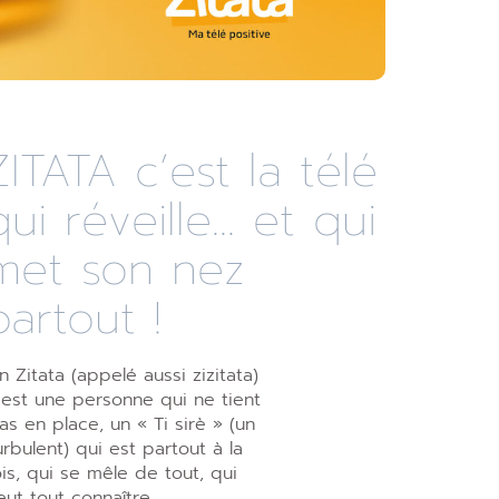
ZITATA c’est la télé
qui réveille... et qui
met son nez
partout !
n Zitata (appelé aussi zizitata)
’est une personne qui ne tient
as en place, un « Ti sirè » (un
urbulent) qui est partout à la
ois, qui se mêle de tout, qui
eut tout connaître,