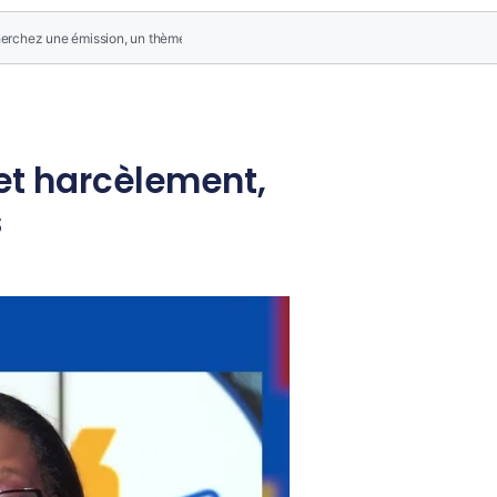
 et harcèlement,
s