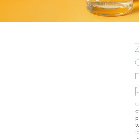
U
c
p
t
f
v