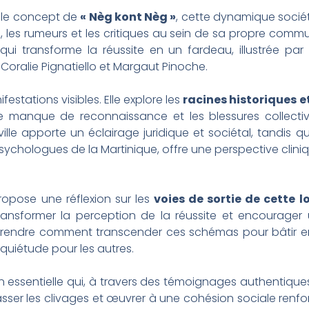
e le concept de
« Nèg kont Nèg »
, cette dynamique sociét
, les rumeurs et les critiques au sein de sa propre commu
 qui transforme la réussite en un fardeau, illustrée p
ralie Pignatiello et Margaut Pinoche.
estations visibles. Elle explore les
racines historiques 
 le manque de reconnaissance et les blessures collectiv
nville apporte un éclairage juridique et sociétal, tandis
sychologues de la Martinique, offre une perspective clini
ropose une réflexion sur les
voies de sortie de cette l
 transformer la perception de la réussite et encourage
omprendre comment transcender ces schémas pour bâtir 
nquiétude pour les autres.
essentielle qui, à travers des témoignages authentiques
asser les clivages et œuvrer à une cohésion sociale renfo