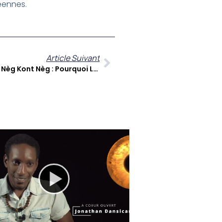
éennes.
Article Suivant
FOK KOZE- Jalousie Sociale, Le Nèg Kont Nèg : Pourquoi Le Bonheur Des Autres Nous Dérange Autant ?