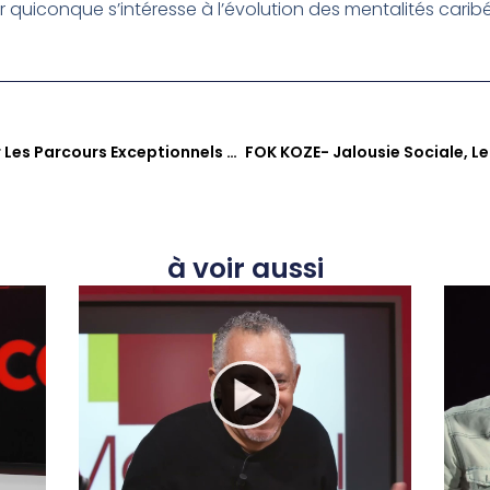
quiconque s’intéresse à l’évolution des mentalités carib
Fanm Best Of N°4 : Célébrer Les Parcours Exceptionnels Des Femmes D’ici
à voir aussi