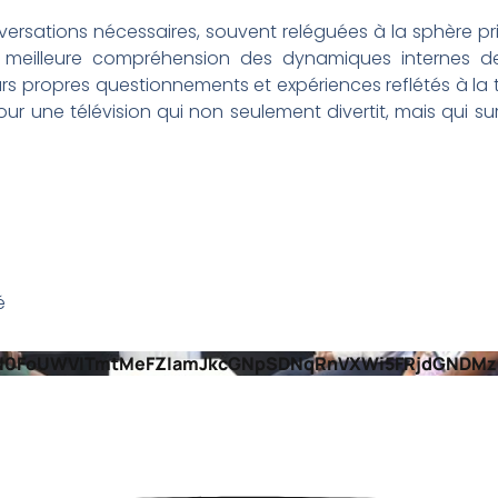
ersations nécessaires, souvent reléguées à la sphère priv
ne meilleure compréhension des dynamiques internes de
rs propres questionnements et expériences reflétés à la té
ur une télévision qui non seulement divertit, mais qui sur
é
HN0FoUWVITmtMeFZIamJkcGNpSDNqRnVXWi5FRjdGNDMz