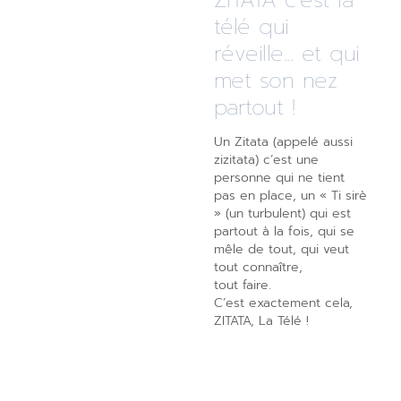
télé qui
réveille... et qui
met son nez
partout !
Un Zitata (appelé aussi
zizitata) c’est une
personne qui ne tient
pas en place, un « Ti sirè
» (un turbulent) qui est
partout à la fois, qui se
mêle de tout, qui veut
tout connaître,
tout faire.
C’est exactement cela,
ZITATA, La Télé !