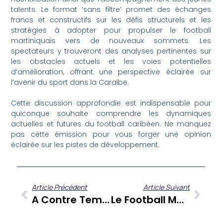
talents. Le format ‘sans filtre’ promet des échanges
francs et constructifs sur les défis structurels et les
stratégies à adopter pour propulser le football
martiniquais vers de nouveaux sommets. Les
spectateurs y trouveront des analyses pertinentes sur
les obstacles actuels et les voies potentielles
d’amélioration, offrant une perspective éclairée sur
l’avenir du sport dans la Caraïbe.
Cette discussion approfondie est indispensable pour
quiconque souhaite comprendre les dynamiques
actuelles et futures du football caribéen. Ne manquez
pas cette émission pour vous forger une opinion
éclairée sur les pistes de développement.
Article Précédent
Article Suivant
A Contre Temps : Le Décryptage Sans Concession De L’actualité Antillo-Guyanaise Par Gérard Dorwling Carter Et Ses Chroniqueurs
Le Football Martiniquais : Un Avenir En Discussion Ouverte Sur La Table Ronde Du Foot