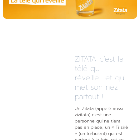
ZITATA c’est la
télé qui
réveille... et qui
met son nez
partout !
Un Zitata (appelé aussi
zizitata) c’est une
personne qui ne tient
pas en place, un « Ti sirè
» (un turbulent) qui est
partout à la fois, qui se