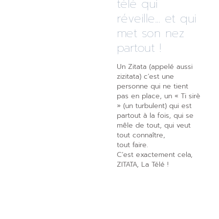
télé qui
réveille... et qui
met son nez
partout !
Un Zitata (appelé aussi
zizitata) c’est une
personne qui ne tient
pas en place, un « Ti sirè
» (un turbulent) qui est
partout à la fois, qui se
mêle de tout, qui veut
tout connaître,
tout faire.
C’est exactement cela,
ZITATA, La Télé !