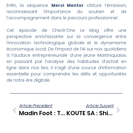
Enfin, la séquence
Merci Mentor
clôture l’émission,
reconnaissant l’importance du soutien et de
l’accompagnement dans le parcours professionnel.
Cet épisode de Check’One Le Mag offre une
perspective enrichissante sur la convergence entre
l’innovation technologique globale et le dynamisme
économique local. De l’impact de l’IA sur nos quotidiens
à l’audace entrepreneuriale d’une jeune Martiniquaise,
en passant par l’analyse des habitudes d’achat en
ligne dans nos îles, il s’agit d’une source d’information
essentielle pour comprendre les défis et opportunités
de notre ère digitale.
Article Précédent
Article Suivant
Madin Foot : Tensions, Talents Et Tactiques Au Cœur Du Football Martiniquais
KOUTE SA : Shirley Billot De Kadalys Et La Bana Canne, Une Innovation Martiniquaise Des Rhums Clément