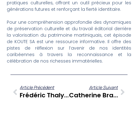
pratiques culturelles, offrant un outil précieux pour les
générations futures et renforçant la fierté identitaire.
Pour une compréhension approfondie des dynamiques
de préservation culturelle et du travail éditorial derrière
la valorisation du patrimoine martiniquais, cet épisode
de KOUTE SA est une ressource informative. Il offre des
pistes de réflexion sur l’avenir de nos identités
caribéennes à travers la reconnaissance et la
célébration de nos richesses immatérielles.
Article Précédent
Article Suivant
Frédéric Thaly De Tropiques Atrium Révèle Les Coulisses Des 40 Ans Du Martinique Jazz Festival
Catherine Brafine Dieye Présente Le Ti-Moun Day : Une Immersion Culturelle Afro-Caribéenne À Rivière-Salée